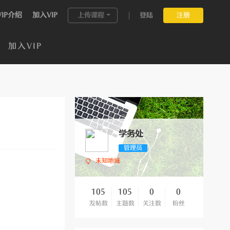
VIP介绍
加入VIP
上传课程
登陆
注册
加入VIP
学务处
管理员
未知地域
105
105
0
0
发帖数
主题数
关注数
粉丝