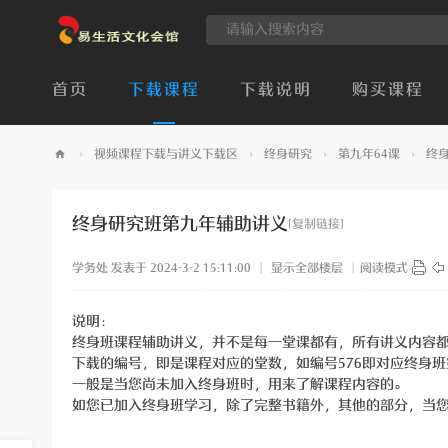
首页
下载课程
下载说明
购买课程
›
视频课程下载与讲义下载区
›
终身研究
›
第九年64课
›
终
易
生
终身研究班第九年辅助讲义
[复制链接]
活
学务处
发表于 2024-3-2 15:11:00
|
显示全部楼层
|
阅读模式
文
化
说明：
会
终身班课程辅助讲义，并不是每一堂课都有，所有讲义内容
馆
下载的编号，即是课程对应的堂数，如编号576即对应终身班
一般是当您尚未加入终身班时，用来了解课程内容的。
如您已加入终身班学习，除了完整书籍外，其他的部分，当