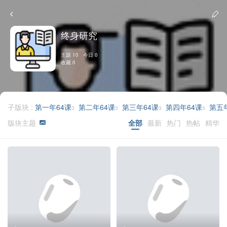
终身研究
主题 10 今日 0
收藏 0
子版块 :
第一年64课
第二年64课
第三年64课
第四年64课
第五
3
3
3
3
版块主题
全部
最新
热门
热帖
精华