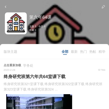
第六年64课
主题 3 今日 0
收藏 0
版块主题
全部
最新
热门
热帖
精华
点击重新加载
学务处
2023-2-28
7966
终身研究班第六年共64堂课下载
终身研究班第321堂课下载 终身研究班第322堂课下载 终身研究班
第323堂课下载 终身研究班第324 ...