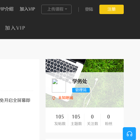
VIP介绍
加入VIP
上传课程
登陆
注册
加入VIP
学务处
管理员
未知地域
避免开启全屏幕即
105
105
0
0
发帖数
主题数
关注数
粉丝