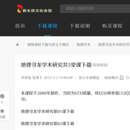
首页
下载课程
下载说明
购买课程
›
视频课程下载与讲义下载区
›
地理学术
›
地理寻龙学术研究共
易
生
地理寻龙学术研究共5堂课下载
[复制链接]
活
学务处
发表于 2023-3-2 19:00:00
|
显示全部楼层
|
阅读模式
文
化
本课程于2000年制作，当时为VCD质量，所以分辨率低(3
会
可。
0
馆
地理寻龙学术研究第01课下载
收藏
地理寻龙学术研究第02课下载