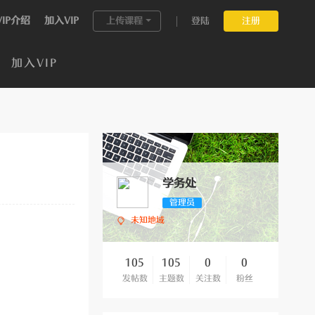
VIP介绍
加入VIP
上传课程
登陆
注册
加入VIP
学务处
管理员
未知地域
105
105
0
0
发帖数
主题数
关注数
粉丝