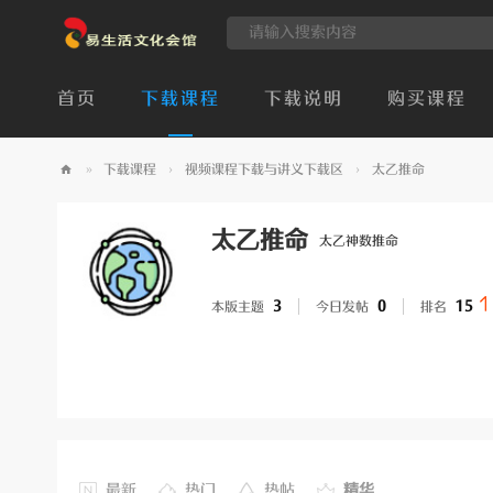
首页
下载课程
下载说明
购买课程
»
下载课程
›
视频课程下载与讲义下载区
›
太乙推命
易
生
太乙推命
太乙神数推命
活
最早的命盘体
文
3
0
15
本版主题
今日发帖
排名
化
会
馆
最新
热门
热帖
精华