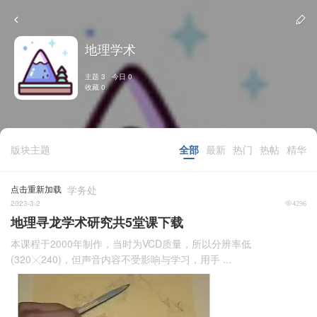
地理学术
主题 3 今日 0
收藏 0
版块主题
全部
最新
热门
热帖
精华
点击重新加载
学务处
2023-3-2
4296
地理寻龙学术研究共5堂课下载
本课程于2000年制作，当时为VCD质量，所以分辨率低
(320╳240)，但声音内容不受影响与学习，用手 ...