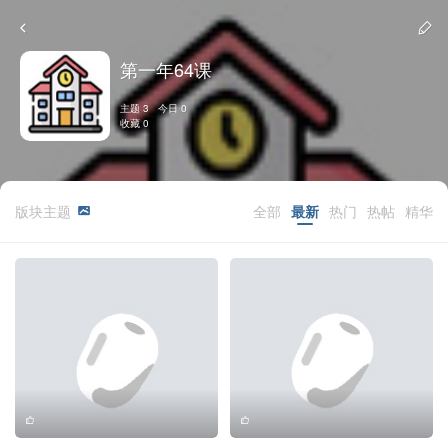
第一年64课
主题 3 今日 0
收藏 0
版块主题
全部
最新
热门
热帖
精华