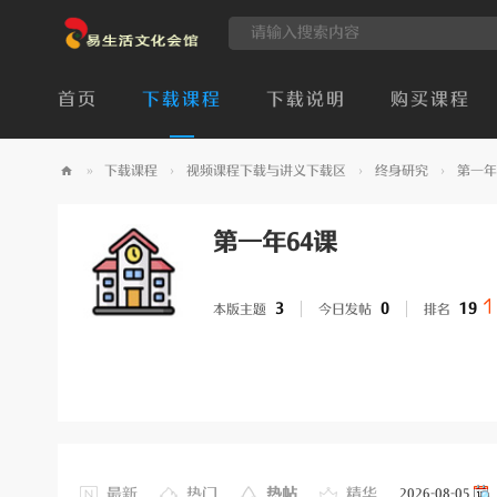
首页
下载课程
下载说明
购买课程
»
下载课程
›
视频课程下载与讲义下载区
›
终身研究
›
第一年
易
生
第一年64课
活
文
3
0
19
本版主题
今日发帖
排名
化
会
馆
最新
热门
热帖
精华
2026-08-05