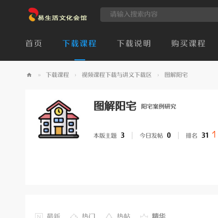
首页
下载课程
下载说明
购买课程
»
下载课程
›
视频课程下载与讲义下载区
›
图解阳宅
易
生
图解阳宅
阳宅案例研究
活
实际图片探讨
文
3
0
31
本版主题
今日发帖
排名
化
会
馆
最新
热门
热帖
精华