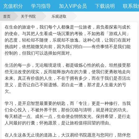
充值积分
学习指导
加入VIP会员
下载说明
联系我
首页
关于书院
乐观进取
在生命的旅途中，我们每个人都像是一位旅者，肩负着探索与成长
的使命。与其把人生看成一场沉重的考验，不如抱着「游戏人间」
的态度，轻松却不随便，乐观却不放逸。这种心境，让我们在面对
挑战时，依然能微笑向前，因为我们明白——有些事情不是我们能
控制的，但我们可以选择如何面对。
生活的每一步，无论顺境逆境，都是锻炼心性的机会。坦然接受那
些无法改变的现实，反而能释放内在的力量，使我们更勇敢地走向
未来。真正有价值的人生，不在于拥有多少，而在于我们是否活出
意义，是否让自己不留遗憾。若白走一遭，那才是人生最大的亏
欠。
学习，是开启智慧最重要的钥匙，而「专注」更是一种修行。当我
们全心投入，不被外界干扰，那份沉稳与清明，就是禅定的功夫。
每天精进一点、成长一点，生命便会悄悄发光。保持希望，是行走
人间最好的行囊；怀抱愿景，是让旅程值得回望的理由。
在人生这条无止境的道路上，大汉易经书院愿意与您同行，陪伴您