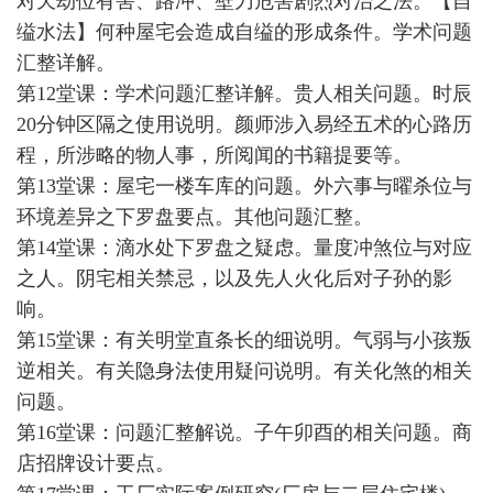
对天劫位有害、路冲、壁刀危害剧烈对治之法。【自
缢水法】何种屋宅会造成自缢的形成条件。学术问题
汇整详解。
第12堂课：学术问题汇整详解。贵人相关问题。时辰
20分钟区隔之使用说明。颜师涉入易经五术的心路历
程，所涉略的物人事，所阅闻的书籍提要等。
第13堂课：屋宅一楼车库的问题。外六事与曜杀位与
环境差异之下罗盘要点。其他问题汇整。
第14堂课：滴水处下罗盘之疑虑。量度冲煞位与对应
之人。阴宅相关禁忌，以及先人火化后对子孙的影
响。
第15堂课：有关明堂直条长的细说明。气弱与小孩叛
逆相关。有关隐身法使用疑问说明。有关化煞的相关
问题。
第16堂课：问题汇整解说。子午卯酉的相关问题。商
店招牌设计要点。