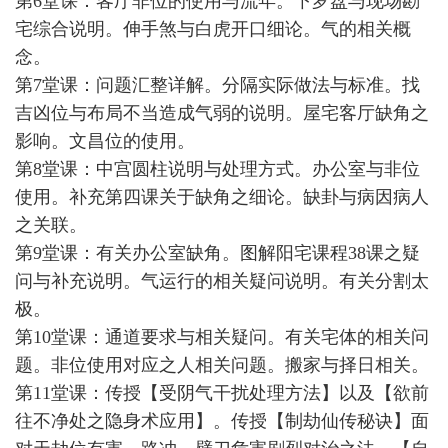
第6堂课：客厅非位的使用与流年。下罗盘与现场勘
宅综合说明。伸手煞与白虎开口细论。气的相关概
念。
第7堂课：问题汇整详解。分隔实际做法与标准。找
吉凶位与布局不当造成气弱的说明。屋宅客厅缺角之
影响。文昌位的使用。
第8堂课：中宫圆柱说明与处理方式。办公室与非位
使用。补充第四课关于缺角之细论。缺卦与病因病人
之关联。
第9堂课：有关办公室缺角。图解阳宅课程38课之疑
问与补充说明。气运行的相关疑问说明。有关分割太
极。
第10堂课：通道要求与相关疑问。有关宅体的相关问
题。非位使用对应之人相关问题。搬家与择日相关。
第11堂课：传授【受阴气干扰处理方法】以及【欲前
往不净处之隐身术应用】。传授【制劫仙传秘诀】面