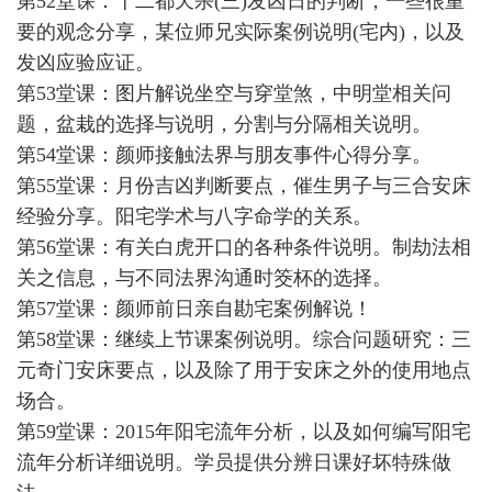
第52堂课：十二都天杀(三)发凶日的判断，一些很重
要的观念分享，某位师兄实际案例说明(宅内)，以及
发凶应验应证。
第53堂课：图片解说坐空与穿堂煞，中明堂相关问
题，盆栽的选择与说明，分割与分隔相关说明。
第54堂课：颜师接触法界与朋友事件心得分享。
第55堂课：月份吉凶判断要点，催生男子与三合安床
经验分享。阳宅学术与八字命学的关系。
第56堂课：有关白虎开口的各种条件说明。制劫法相
关之信息，与不同法界沟通时筊杯的选择。
第57堂课：颜师前日亲自勘宅案例解说！
第58堂课：继续上节课案例说明。综合问题研究：三
元奇门安床要点，以及除了用于安床之外的使用地点
场合。
第59堂课：2015年阳宅流年分析，以及如何编写阳宅
流年分析详细说明。学员提供分辨日课好坏特殊做