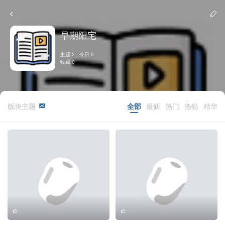
早期阳宅
主题 2 今日 0
收藏 0
版块主题
全部
最新
热门
热帖
精华