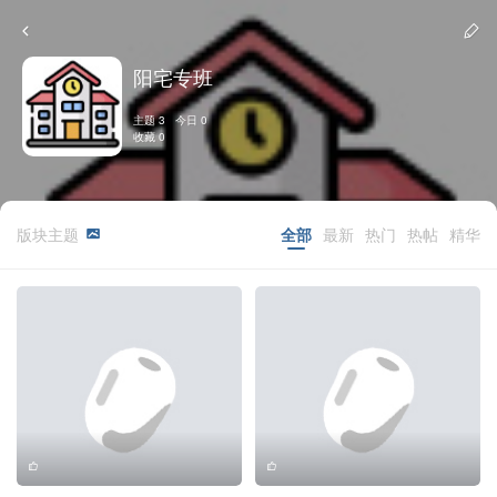
阳宅专班
主题 3 今日 0
收藏 0
版块主题
全部
最新
热门
热帖
精华